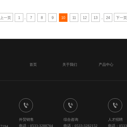
上一页
1
7
8
9
10
11
12
13
24
下一页
...
...
首页
关于我们
产品中心



外贸销售
综合咨询
人才招聘
电话：0533-3288764
电话：0533-3282152
电话：0533-
7194