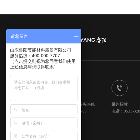
请您留言
山东鲁阳节能材料股份有限公司
服务热线：400-000-7707
（点击提交则视为您同意我们使用
上述信息与您取得联系）


全国统一服务热线
采购招标
400-000-7707
电话：0533-328