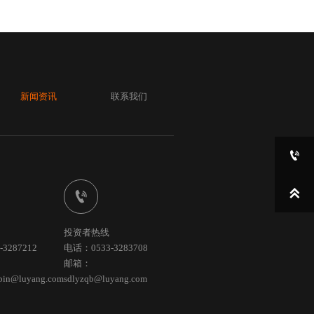
新闻资讯
联系我们



投资者热线
3287212
电话：0533-3283708
邮箱：
pin@luyang.com
sdlyzqb@luyang.com