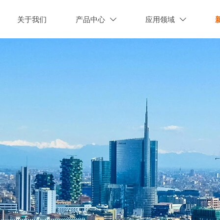
关于我们
产品中心
应用领域

