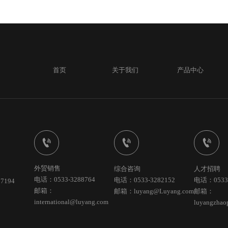
首页
关于我们
产品中心



外贸销售
综合咨询
人才招聘
电话：0533-3288764
电话：0533-3282152
电话：0533-
7194
邮箱：
邮箱：luyang@Luyang.com
邮箱：
international@luyang.com
luyangzhao