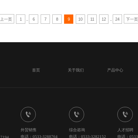
上一页
1
6
7
8
9
10
11
12
24
下一页
...
...
首页
关于我们
产品中心



外贸销售
综合咨询
人才招聘
电话：0533-3288764
电话：0533-3282152
电话：0533-
7194